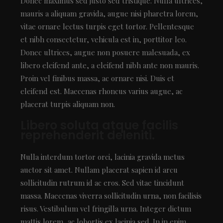
Donec maximus sed justo sed tristique. Nulla ultrices,
mauris a aliquam gravida, augue nisi pharetra lorem,
vitae ornare lectus turpis eget tortor. Pellentesque
et nibh consectetur, vehicula est in, porttitor leo.
Donec ultrices, augue non posuere malesuada, ex
libero eleifend ante, a eleifend nibh ante non mauris.
Proin vel finibus massa, ac ornare nisi. Duis et
eleifend est. Maecenas rhoncus varius augue, ac
placerat turpis aliquam non.
Libero soluta atque facilis
reprehenderit deleniti.
Nulla interdum tortor orci, lacinia gravida metus
auctor sit amet. Nullam placerat sapien id arcu
sollicitudin rutrum id ac eros. Sed vitae tincidunt
massa. Maecenas viverra sollicitudin urna, non facilisis
risus. Vestibulum vel fringilla urna. Integer dictum
mattis lorem, ac lobortis ex lacinia sed. In in enim