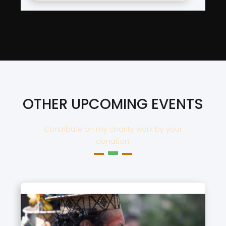
OTHER UPCOMING EVENTS
Contribute on my charity work by your
donation.