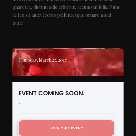
pharetra, dictum odio efficitur, accumsan felis. Nunc
ac leo sit amet lectus pellentesque ornare a sed
nunc.
Thursday, March 23, 2017
EVENT COMING SOON.
-
JOIN THIS EVENT